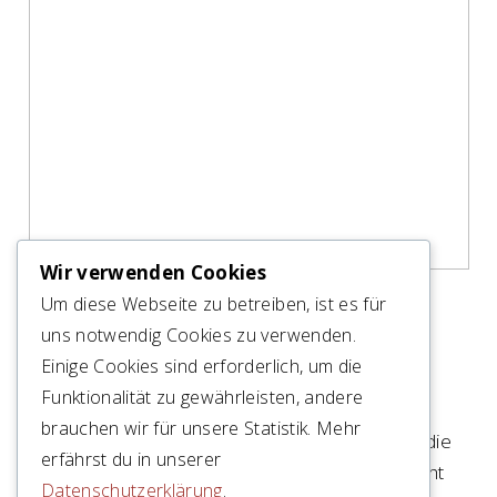
Wir verwenden Cookies
Um diese Webseite zu betreiben, ist es für
uns notwendig Cookies zu verwenden.
GEWERBE BAUTEN
Einige Cookies sind erforderlich, um die
Funktionalität zu gewährleisten, andere
Funktion trifft auf Gestaltung: Gewerbliche
brauchen wir für unsere Statistik. Mehr
Bauprojekte erfordern durchdachte Lösungen, die
erfährst du in unserer
den betrieblichen Anforderungen ebenso gerecht
Datenschutzerklärung
.