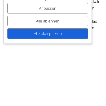
werden wie ästhetischen Ansprüchen. Wir entwickeln
Arbeits- und Verkaufsräume, die effizient nutzbar
Anpassen
sind und zugleich eine starke architektonische
Alle ablehnen
Identität ausstrahlen. Mit einem klaren Blick für das
Umfeld und den Einsatz hochwertiger Materialien
Alle akzeptieren
entstehen Gebäude, die langfristig funktionieren –
und wirken.
Projekte anzeigen