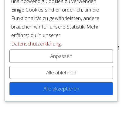
uns notwendig Cookies zu verwenden.
Cho d’Punt Dadour 86
Einige Cookies sind erforderlich, um die
Funktionalität zu gewährleisten, andere
CH – 7503 Samedan
brauchen wir für unsere Statistik. Mehr
+41 (0)81 852 11 52
erfährst du in unserer
Datenschutzerklärung
.
mail(at)brasserarchitekten.ch
Anpassen
Alle ablehnen
Alle akzeptieren