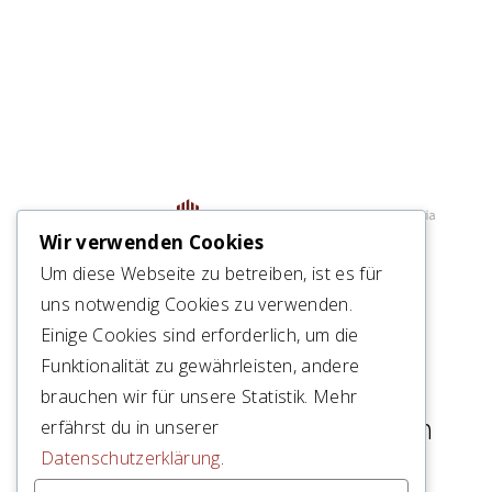
Wir verwenden Cookies
Um diese Webseite zu betreiben, ist es für
Cho d’Punt Dadour 86
uns notwendig Cookies zu verwenden.
CH – 7503 Samedan
Einige Cookies sind erforderlich, um die
Funktionalität zu gewährleisten, andere
+41 (0)81 852 11 52
brauchen wir für unsere Statistik. Mehr
mail(at)brasserarchitekten.ch
erfährst du in unserer
Datenschutzerklärung
.