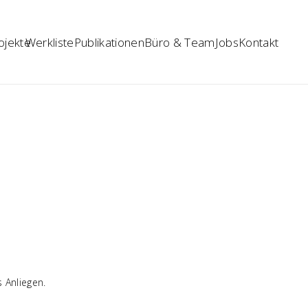
ojekte
Werkliste
Publikationen
Büro & Team
Jobs
Kontakt
 Anliegen.